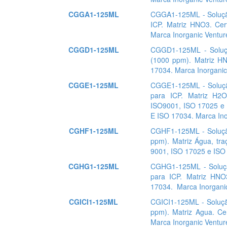
CGGA1-125ML
CGGA1-125ML - Soluçã
ICP. Matriz HNO3. Cer
Marca Inorganic Ventur
CGGD1-125ML
CGGD1-125ML - Soluç
(1000 ppm). Matriz HN
17034. Marca Inorganic
CGGE1-125ML
CGGE1-125ML - Soluçã
para ICP. Matriz H2O
ISO9001, ISO 17025 e 
E ISO 17034. Marca Ino
CGHF1-125ML
CGHF1-125ML - Soluçã
ppm). Matriz Água, tra
9001, ISO 17025 e ISO 
CGHG1-125ML
CGHG1-125ML - Soluçã
para ICP. Matriz HNO
17034. Marca Inorganic
CGICI1-125ML
CGICI1-125ML - Soluçã
ppm). Matriz Agua. Ce
Marca Inorganic Ventur