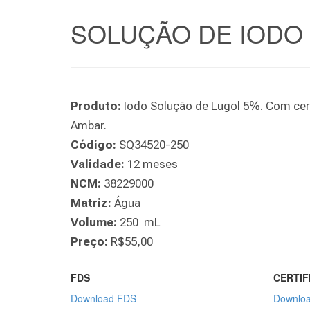
SOLUÇÃO DE IODO 
Produto:
Iodo Solução de Lugol 5%. Com cert
Ambar.
Código:
SQ34520-250
Validade:
12 meses
NCM:
38229000
Matriz:
Água
Volume:
250 mL
Preço:
R$55,00
FDS
CERTIF
Download FDS
Downloa