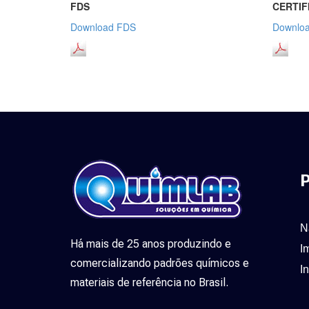
FDS
CERTIF
Download FDS
Downloa
P
N
Há mais de 25 anos produzindo e
I
comercializando padrões químicos e
I
materiais de referência no Brasil.