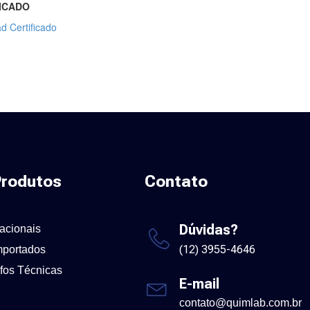
ICADO
d Certificado
rodutos
Contato
Dúvidas?
acionais
(12) 3955-4646
mportados
nfos Técnicas
E-mail
contato@quimlab.com.br