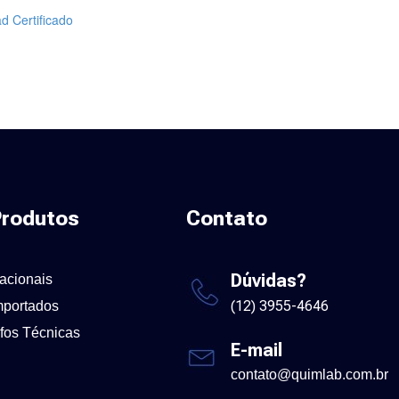
d Certificado
rodutos
Contato
Dúvidas?
acionais
(12) 3955-4646
mportados
nfos Técnicas
E-mail
contato@quimlab.com.br