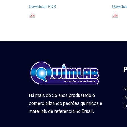
Download FDS
Downloa
P
N
Há mais de 25 anos produzindo e
I
comercializando padrões químicos e
I
materiais de referência no Brasil.