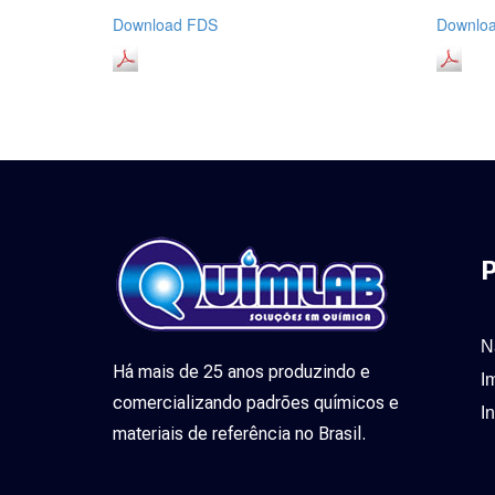
Download FDS
Downloa
P
N
Há mais de 25 anos produzindo e
I
comercializando padrões químicos e
I
materiais de referência no Brasil.