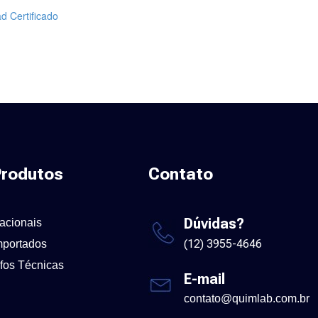
d Certificado
rodutos
Contato
Dúvidas?
acionais
(12) 3955-4646
mportados
nfos Técnicas
E-mail
contato@quimlab.com.br