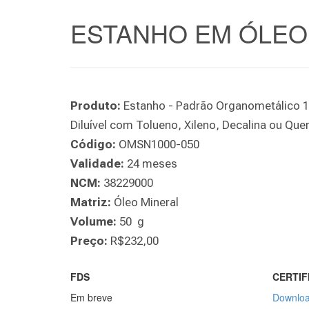
ESTANHO EM ÓLEO 
Produto:
Estanho - Padrão Organometálico 10
Diluível com Tolueno, Xileno, Decalina ou Qu
Código:
OMSN1000-050
Validade:
24 meses
NCM:
38229000
Matriz:
Óleo Mineral
Volume:
50 g
Preço:
R$232,00
FDS
CERTIF
Em breve
Downloa