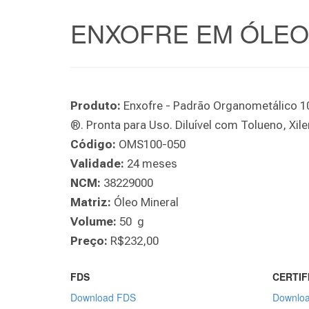
ENXOFRE EM ÓLEO 
Produto:
Enxofre - Padrão Organometálico 10
®. Pronta para Uso. Diluível com Tolueno, Xi
Código:
OMS100-050
Validade:
24 meses
NCM:
38229000
Matriz:
Óleo Mineral
Volume:
50 g
Preço:
R$232,00
FDS
CERTIF
Download FDS
Downloa