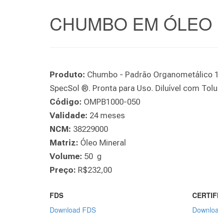
CHUMBO EM ÓLEO 
Produto:
Chumbo - Padrão Organometálico 10
SpecSol ®. Pronta para Uso. Diluível com Tol
Código:
OMPB1000-050
Validade:
24 meses
NCM:
38229000
Matriz:
Óleo Mineral
Volume:
50 g
Preço:
R$232,00
FDS
CERTIF
Download FDS
Downloa