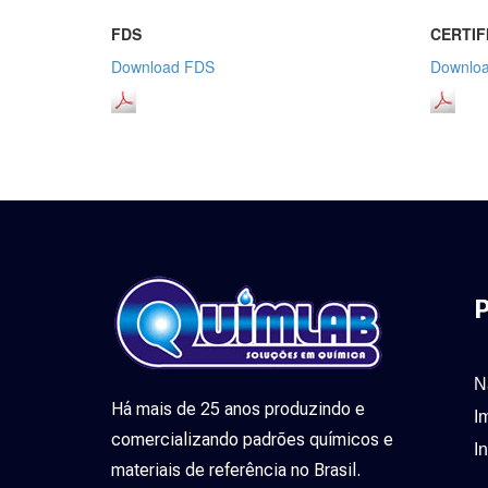
FDS
CERTIF
Download FDS
Downloa
P
N
Há mais de 25 anos produzindo e
I
comercializando padrões químicos e
I
materiais de referência no Brasil.