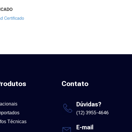
ICADO
d Certificado
rodutos
Contato
Dúvidas?
acionais
(12) 3955-4646
mportados
nfos Técnicas
E-mail